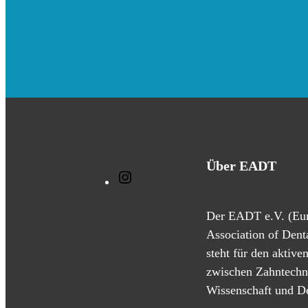
Über EADT
I
n
s
Der EADT e.V. (Eu
t
Association of Dent
a
steht für den aktive
g
zwischen Zahntechn
r
Wissenschaft und De
a