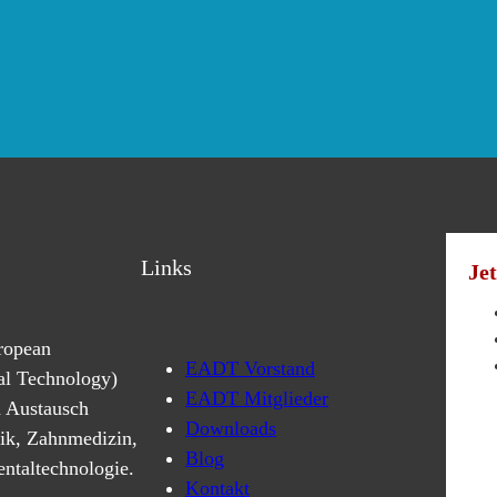
Links
Je
ropean
EADT Vorstand
al Technology)
EADT Mitglieder
n Austausch
Downloads
ik, Zahnmedizin,
Blog
ntaltechnologie.
Kontakt