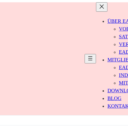
ÜBER E
VO
SA
VE
EA
MITGLI
EAD
IND
MI
DOWNL
BLOG
KONTA