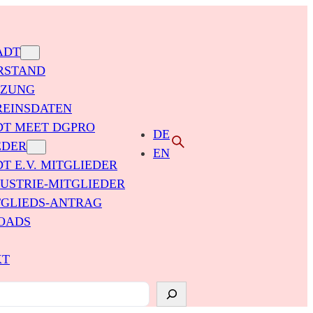
ADT
RSTAND
TZUNG
REINSDATEN
DT MEET DGPRO
DE
EDER
EN
T E.V. MITGLIEDER
USTRIE-MITGLIEDER
TGLIEDS-ANTRAG
OADS
KT