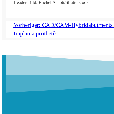
Header-Bild: Rachel Arnott/Shutterstock
Vorheriger:
CAD/CAM-Hybridabutments i
Implantatprothetik