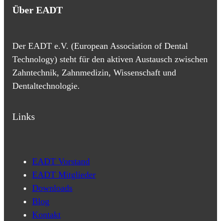
Über EADT
s
t
a
Der EADT e.V. (European Association of Dental
g
Technology) steht für den aktiven Austausch zwischen
r
Zahntechnik, Zahnmedizin, Wissenschaft und
a
Dentaltechnologie.
m
Links
EADT Vorstand
EADT Mitglieder
Downloads
Blog
Kontakt